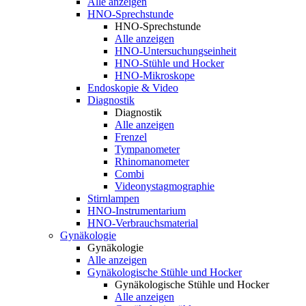
Alle anzeigen
HNO-Sprechstunde
HNO-Sprechstunde
Alle anzeigen
HNO-Untersuchungseinheit
HNO-Stühle und Hocker
HNO-Mikroskope
Endoskopie & Video
Diagnostik
Diagnostik
Alle anzeigen
Frenzel
Tympanometer
Rhinomanometer
Combi
Videonystagmographie
Stirnlampen
HNO-Instrumentarium
HNO-Verbrauchsmaterial
Gynäkologie
Gynäkologie
Alle anzeigen
Gynäkologische Stühle und Hocker
Gynäkologische Stühle und Hocker
Alle anzeigen