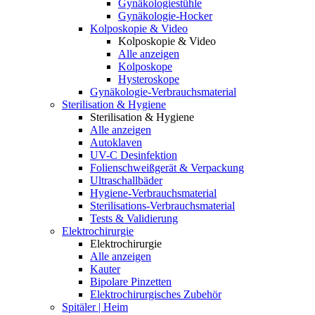
Gynäkologiestühle
Gynäkologie-Hocker
Kolposkopie & Video
Kolposkopie & Video
Alle anzeigen
Kolposkope
Hysteroskope
Gynäkologie-Verbrauchsmaterial
Sterilisation & Hygiene
Sterilisation & Hygiene
Alle anzeigen
Autoklaven
UV-C Desinfektion
Folienschweißgerät & Verpackung
Ultraschallbäder
Hygiene-Verbrauchsmaterial
Sterilisations-Verbrauchsmaterial
Tests & Validierung
Elektrochirurgie
Elektrochirurgie
Alle anzeigen
Kauter
Bipolare Pinzetten
Elektrochirurgisches Zubehör
Spitäler | Heim