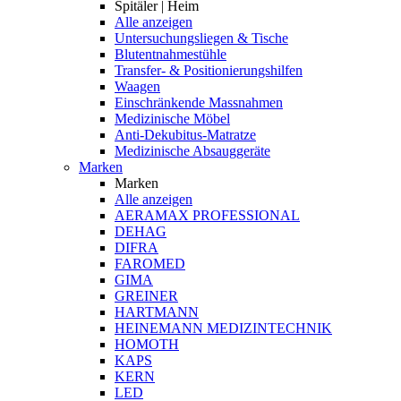
Spitäler | Heim
Alle anzeigen
Untersuchungsliegen & Tische
Blutentnahmestühle
Transfer- & Positionierungshilfen
Waagen
Einschränkende Massnahmen
Medizinische Möbel
Anti-Dekubitus-Matratze
Medizinische Absauggeräte
Marken
Marken
Alle anzeigen
AERAMAX PROFESSIONAL
DEHAG
DIFRA
FAROMED
GIMA
GREINER
HARTMANN
HEINEMANN MEDIZINTECHNIK
HOMOTH
KAPS
KERN
LED