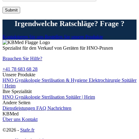
Irgendwelche Ratschläge? Frage ?
Kontaktieren Sie uns
Bestellen Sie unsere Produkte
Spezialist für den Verkauf von Geräten für HNO-Praxen
Brauchen Sie Hilfe?
+41 78 683 68 28
Unsere Produkte
HNO
Gynäkologie
Sterilisation & Hygiene
Elektrochirurgie
Spitäler
| Heim
Ihre Spezialität
HNO
Gynäkologie
Sterilisation
Spitäler | Heim
Andere Seiten
Dienstleistungen
FAQ
Nachrichten
KBMed
Über uns
Kontakt
©2026 -
Stafe.fr