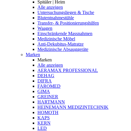
Spitäler | Heim
Alle anzeigen
Untersuchungsliegen & Tische
Blutentnahmestühle
Transfer- & Positionierungshilfen
Waagen
Einschränkende Massnahmen
Medizinische Möbel
Anti-Dekubitus-Matratze
Medizinische Absauggeräte
Marken
Marken
Alle anzeigen
AERAMAX PROFESSIONAL
DEHAG
DIFRA
FAROMED
GIMA
GREINER
HARTMANN
HEINEMANN MEDIZINTECHNIK
HOMOTH
KAPS
KERN
LED