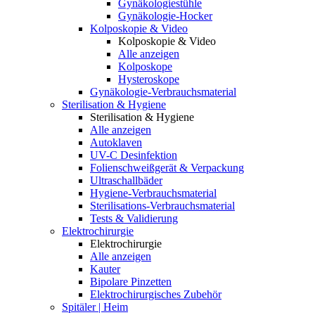
Gynäkologiestühle
Gynäkologie-Hocker
Kolposkopie & Video
Kolposkopie & Video
Alle anzeigen
Kolposkope
Hysteroskope
Gynäkologie-Verbrauchsmaterial
Sterilisation & Hygiene
Sterilisation & Hygiene
Alle anzeigen
Autoklaven
UV-C Desinfektion
Folienschweißgerät & Verpackung
Ultraschallbäder
Hygiene-Verbrauchsmaterial
Sterilisations-Verbrauchsmaterial
Tests & Validierung
Elektrochirurgie
Elektrochirurgie
Alle anzeigen
Kauter
Bipolare Pinzetten
Elektrochirurgisches Zubehör
Spitäler | Heim