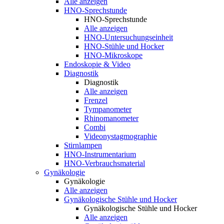
Alle anzeigen
HNO-Sprechstunde
HNO-Sprechstunde
Alle anzeigen
HNO-Untersuchungseinheit
HNO-Stühle und Hocker
HNO-Mikroskope
Endoskopie & Video
Diagnostik
Diagnostik
Alle anzeigen
Frenzel
Tympanometer
Rhinomanometer
Combi
Videonystagmographie
Stirnlampen
HNO-Instrumentarium
HNO-Verbrauchsmaterial
Gynäkologie
Gynäkologie
Alle anzeigen
Gynäkologische Stühle und Hocker
Gynäkologische Stühle und Hocker
Alle anzeigen