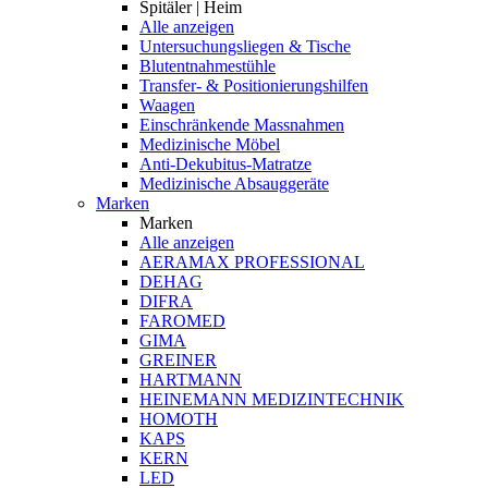
Spitäler | Heim
Alle anzeigen
Untersuchungsliegen & Tische
Blutentnahmestühle
Transfer- & Positionierungshilfen
Waagen
Einschränkende Massnahmen
Medizinische Möbel
Anti-Dekubitus-Matratze
Medizinische Absauggeräte
Marken
Marken
Alle anzeigen
AERAMAX PROFESSIONAL
DEHAG
DIFRA
FAROMED
GIMA
GREINER
HARTMANN
HEINEMANN MEDIZINTECHNIK
HOMOTH
KAPS
KERN
LED