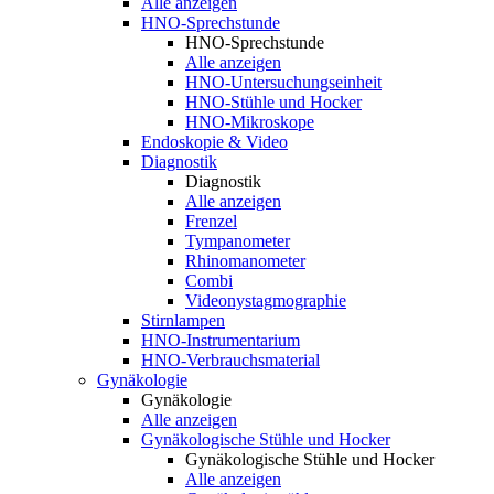
Alle anzeigen
HNO-Sprechstunde
HNO-Sprechstunde
Alle anzeigen
HNO-Untersuchungseinheit
HNO-Stühle und Hocker
HNO-Mikroskope
Endoskopie & Video
Diagnostik
Diagnostik
Alle anzeigen
Frenzel
Tympanometer
Rhinomanometer
Combi
Videonystagmographie
Stirnlampen
HNO-Instrumentarium
HNO-Verbrauchsmaterial
Gynäkologie
Gynäkologie
Alle anzeigen
Gynäkologische Stühle und Hocker
Gynäkologische Stühle und Hocker
Alle anzeigen