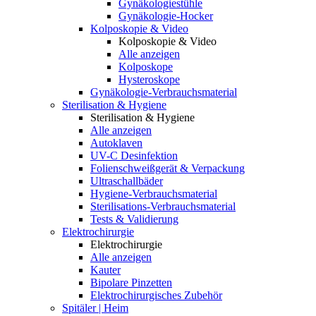
Gynäkologiestühle
Gynäkologie-Hocker
Kolposkopie & Video
Kolposkopie & Video
Alle anzeigen
Kolposkope
Hysteroskope
Gynäkologie-Verbrauchsmaterial
Sterilisation & Hygiene
Sterilisation & Hygiene
Alle anzeigen
Autoklaven
UV-C Desinfektion
Folienschweißgerät & Verpackung
Ultraschallbäder
Hygiene-Verbrauchsmaterial
Sterilisations-Verbrauchsmaterial
Tests & Validierung
Elektrochirurgie
Elektrochirurgie
Alle anzeigen
Kauter
Bipolare Pinzetten
Elektrochirurgisches Zubehör
Spitäler | Heim