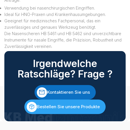
Anträge:
Verwendung bei nasenchirurgischen Eingriffen.
Ideal für HNO-Praxen und Krankenhausumgebungen.
Geeignet für medizinisches Fachpersonal, das ein
zuverlässiges und genaues Werkzeug benötigt.
Die Nasenscheren HB 5461 und HB 5462 sind unverzichtbare
Instrumente für nasale Eingriffe, die Präzision, Robustheit und
Zuverlässigkeit vereinen.
Irgendwelche
Ratschläge? Frage ?
Kontaktieren Sie uns
Bestellen Sie unsere Produkte