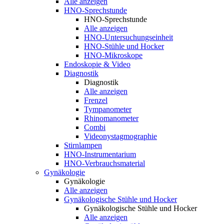
Alle anzeigen
HNO-Sprechstunde
HNO-Sprechstunde
Alle anzeigen
HNO-Untersuchungseinheit
HNO-Stühle und Hocker
HNO-Mikroskope
Endoskopie & Video
Diagnostik
Diagnostik
Alle anzeigen
Frenzel
Tympanometer
Rhinomanometer
Combi
Videonystagmographie
Stirnlampen
HNO-Instrumentarium
HNO-Verbrauchsmaterial
Gynäkologie
Gynäkologie
Alle anzeigen
Gynäkologische Stühle und Hocker
Gynäkologische Stühle und Hocker
Alle anzeigen