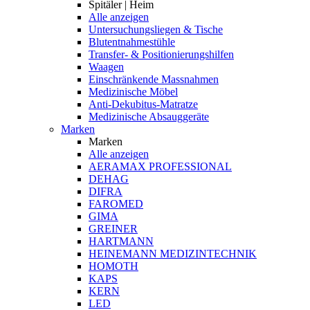
Spitäler | Heim
Alle anzeigen
Untersuchungsliegen & Tische
Blutentnahmestühle
Transfer- & Positionierungshilfen
Waagen
Einschränkende Massnahmen
Medizinische Möbel
Anti-Dekubitus-Matratze
Medizinische Absauggeräte
Marken
Marken
Alle anzeigen
AERAMAX PROFESSIONAL
DEHAG
DIFRA
FAROMED
GIMA
GREINER
HARTMANN
HEINEMANN MEDIZINTECHNIK
HOMOTH
KAPS
KERN
LED