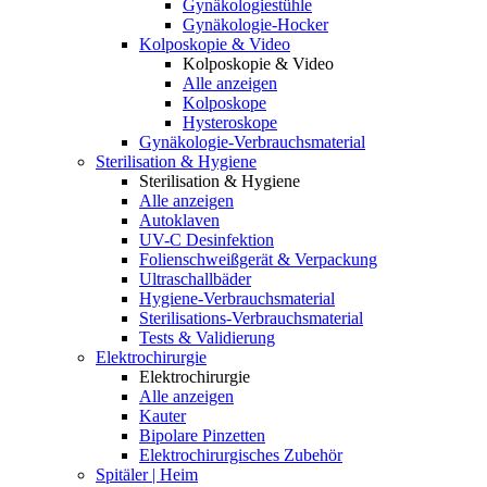
Gynäkologiestühle
Gynäkologie-Hocker
Kolposkopie & Video
Kolposkopie & Video
Alle anzeigen
Kolposkope
Hysteroskope
Gynäkologie-Verbrauchsmaterial
Sterilisation & Hygiene
Sterilisation & Hygiene
Alle anzeigen
Autoklaven
UV-C Desinfektion
Folienschweißgerät & Verpackung
Ultraschallbäder
Hygiene-Verbrauchsmaterial
Sterilisations-Verbrauchsmaterial
Tests & Validierung
Elektrochirurgie
Elektrochirurgie
Alle anzeigen
Kauter
Bipolare Pinzetten
Elektrochirurgisches Zubehör
Spitäler | Heim