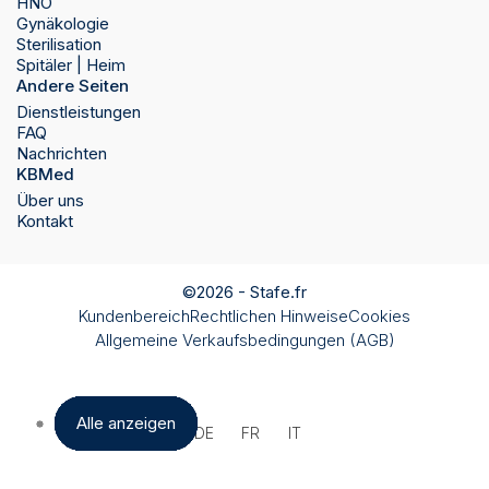
HNO
Gynäkologie
Sterilisation
Spitäler | Heim
Andere Seiten
Dienstleistungen
FAQ
Nachrichten
KBMed
Über uns
Kontakt
©2026 -
Stafe.fr
Kundenbereich
Rechtlichen Hinweise
Cookies
Allgemeine Verkaufsbedingungen (AGB)
Alle anzeigen
Alle anzeigen
Alle anzeigen
Alle anzeigen
Alle anzeigen
Alle anzeigen
Alle anzeigen
Alle anzeigen
Alle anzeigen
Alle anzeigen
Alle anzeigen
Alle anzeigen
DE
FR
IT