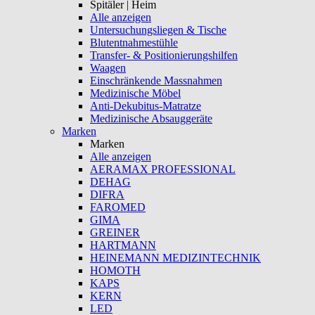
Spitäler | Heim
Alle anzeigen
Untersuchungsliegen & Tische
Blutentnahmestühle
Transfer- & Positionierungshilfen
Waagen
Einschränkende Massnahmen
Medizinische Möbel
Anti-Dekubitus-Matratze
Medizinische Absauggeräte
Marken
Marken
Alle anzeigen
AERAMAX PROFESSIONAL
DEHAG
DIFRA
FAROMED
GIMA
GREINER
HARTMANN
HEINEMANN MEDIZINTECHNIK
HOMOTH
KAPS
KERN
LED