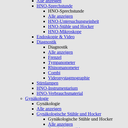
Alle anzeigen
HNO-Sprechstunde
HNO-Sprechstunde
Alle anzeigen
HNO-Untersuchungseinheit
HNO-Stühle und Hocker
HNO-Mikroskope
Endoskopie & Video
Diagnostik
Diagnostik
Alle anzeigen
Frenzel
Tympanometer
Rhinomanometer
Combi
Videonystagmographie
Stirnlampen
HNO-Instrumentarium
HNO-Verbrauchsmaterial
Gynäkologie
Gynäkologie
Alle anzeigen
Gynäkologische Stühle und Hocker
Gynäkologische Stühle und Hocker
Alle anzeigen