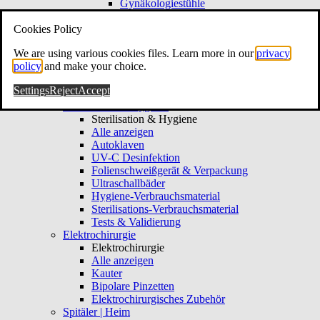
Gynäkologiestühle
Gynäkologie-Hocker
Cookies Policy
Kolposkopie & Video
Kolposkopie & Video
We are using various cookies files. Learn more in our
privacy
Alle anzeigen
policy
and make your choice.
Kolposkope
Hysteroskope
Settings
Reject
Accept
Gynäkologie-Verbrauchsmaterial
Sterilisation & Hygiene
Sterilisation & Hygiene
Alle anzeigen
Autoklaven
UV-C Desinfektion
Folienschweißgerät & Verpackung
Ultraschallbäder
Hygiene-Verbrauchsmaterial
Sterilisations-Verbrauchsmaterial
Tests & Validierung
Elektrochirurgie
Elektrochirurgie
Alle anzeigen
Kauter
Bipolare Pinzetten
Elektrochirurgisches Zubehör
Spitäler | Heim