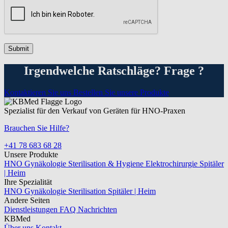
Irgendwelche Ratschläge? Frage ?
Kontaktieren Sie uns
Bestellen Sie unsere Produkte
Spezialist für den Verkauf von Geräten für HNO-Praxen
Brauchen Sie Hilfe?
+41 78 683 68 28
Unsere Produkte
HNO
Gynäkologie
Sterilisation & Hygiene
Elektrochirurgie
Spitäler
| Heim
Ihre Spezialität
HNO
Gynäkologie
Sterilisation
Spitäler | Heim
Andere Seiten
Dienstleistungen
FAQ
Nachrichten
KBMed
Über uns
Kontakt