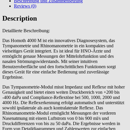
Beschreibung und Zusammensetzung
Reviews (0)
Description
Detaillierte Beschreibung:
Das Homoth 4000 M ist ein innovatives Diagnosesystem, das
Tympanometrie und Rhinomanometrie in ein kompaktes und
vielseitiges Gerät integriert. Es ist ideal für HNO-Ärzte und
ermöglicht genaue Messungen der Mittelohrfunktion und des
nasalen Strömungswiderstands. Mit seiner intuitiven
Benutzeroberfläche und den fortschrittlichen Funktionen sorgt
dieses Gerät für eine einfache Bedienung und zuverlässige
Ergebnisse.
Das Tympanometrie-Modul misst Impedanz und Reflexe mit hoher
Genauigkeit und bietet einen weiten Druckbereich von +200 bis
-400 daPa und Compliance-Reflextöne bei 500, 1000, 2000 und
4000 Hz. Die Reflexerkennung erfolgt automatisch und unterstützt
sowohl ipsilaterale als auch kontralaterale Reflexe. Das
Rhinomanometrie-Modul ermöglicht Messungen der vorderen
Nasenatmung mit einem Luftstrom von 0 bis 900 ml/s und
Druckdifferenzen von bis zu 50 daPa. Die Ergebnisse werden in
Form von Detaildiagrammen und Zahlenwerten zur einfachen