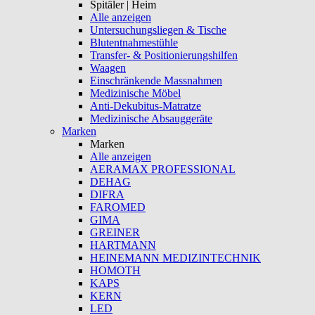
Spitäler | Heim
Alle anzeigen
Untersuchungsliegen & Tische
Blutentnahmestühle
Transfer- & Positionierungshilfen
Waagen
Einschränkende Massnahmen
Medizinische Möbel
Anti-Dekubitus-Matratze
Medizinische Absauggeräte
Marken
Marken
Alle anzeigen
AERAMAX PROFESSIONAL
DEHAG
DIFRA
FAROMED
GIMA
GREINER
HARTMANN
HEINEMANN MEDIZINTECHNIK
HOMOTH
KAPS
KERN
LED