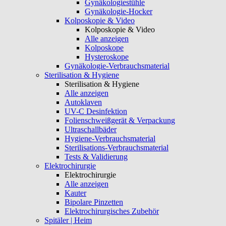
Gynäkologiestühle
Gynäkologie-Hocker
Kolposkopie & Video
Kolposkopie & Video
Alle anzeigen
Kolposkope
Hysteroskope
Gynäkologie-Verbrauchsmaterial
Sterilisation & Hygiene
Sterilisation & Hygiene
Alle anzeigen
Autoklaven
UV-C Desinfektion
Folienschweißgerät & Verpackung
Ultraschallbäder
Hygiene-Verbrauchsmaterial
Sterilisations-Verbrauchsmaterial
Tests & Validierung
Elektrochirurgie
Elektrochirurgie
Alle anzeigen
Kauter
Bipolare Pinzetten
Elektrochirurgisches Zubehör
Spitäler | Heim