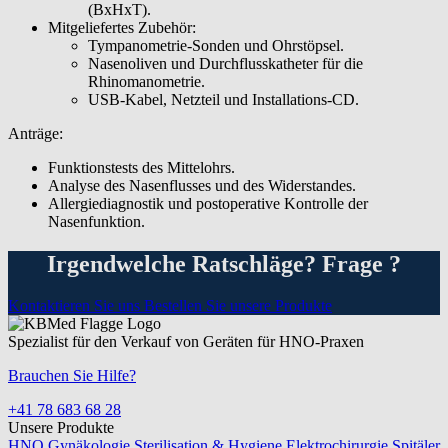
(BxHxT).
Mitgeliefertes Zubehör:
Tympanometrie-Sonden und Ohrstöpsel.
Nasenoliven und Durchflusskatheter für die
Rhinomanometrie.
USB-Kabel, Netzteil und Installations-CD.
Anträge:
Funktionstests des Mittelohrs.
Analyse des Nasenflusses und des Widerstandes.
Allergiediagnostik und postoperative Kontrolle der
Nasenfunktion.
Irgendwelche Ratschläge? Frage ?
Kontaktieren Sie uns
Bestellen Sie unsere Produkte
Spezialist für den Verkauf von Geräten für HNO-Praxen
Brauchen Sie Hilfe?
+41 78 683 68 28
Unsere Produkte
HNO
Gynäkologie
Sterilisation & Hygiene
Elektrochirurgie
Spitäler