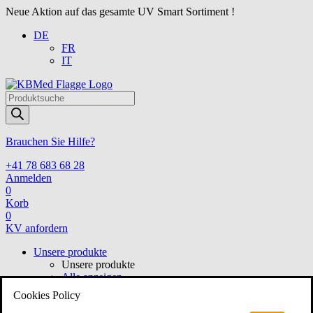
Neue Aktion auf das gesamte UV Smart Sortiment !
DE
FR
IT
Products
search
Brauchen Sie Hilfe?
+41 78 683 68 28
Anmelden
0
Korb
0
KV anfordern
Unsere produkte
Unsere produkte
Alle anzeigen
HNO
Cookies Policy
HNO