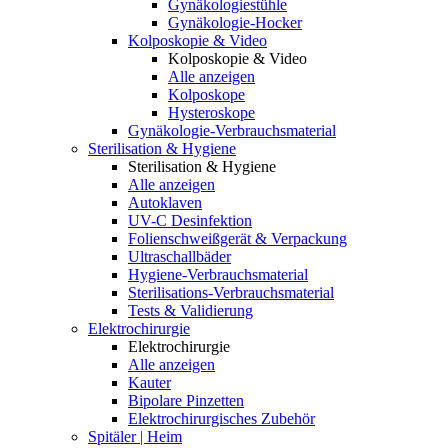
Gynäkologiestühle
Gynäkologie-Hocker
Kolposkopie & Video
Kolposkopie & Video
Alle anzeigen
Kolposkope
Hysteroskope
Gynäkologie-Verbrauchsmaterial
Sterilisation & Hygiene
Sterilisation & Hygiene
Alle anzeigen
Autoklaven
UV-C Desinfektion
Folienschweißgerät & Verpackung
Ultraschallbäder
Hygiene-Verbrauchsmaterial
Sterilisations-Verbrauchsmaterial
Tests & Validierung
Elektrochirurgie
Elektrochirurgie
Alle anzeigen
Kauter
Bipolare Pinzetten
Elektrochirurgisches Zubehör
Spitäler | Heim