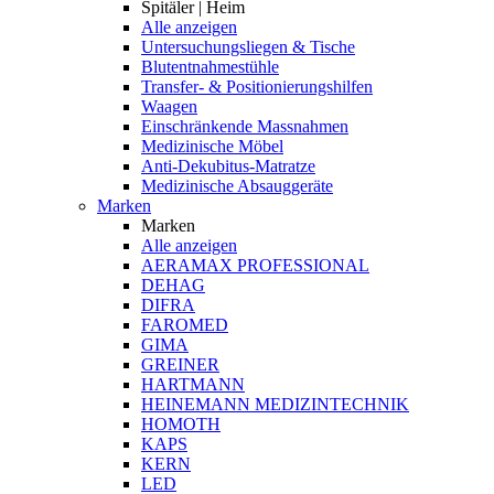
Spitäler | Heim
Alle anzeigen
Untersuchungsliegen & Tische
Blutentnahmestühle
Transfer- & Positionierungshilfen
Waagen
Einschränkende Massnahmen
Medizinische Möbel
Anti-Dekubitus-Matratze
Medizinische Absauggeräte
Marken
Marken
Alle anzeigen
AERAMAX PROFESSIONAL
DEHAG
DIFRA
FAROMED
GIMA
GREINER
HARTMANN
HEINEMANN MEDIZINTECHNIK
HOMOTH
KAPS
KERN
LED