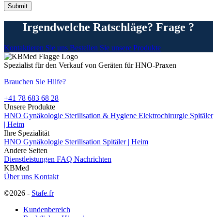
Irgendwelche Ratschläge? Frage ?
Kontaktieren Sie uns
Bestellen Sie unsere Produkte
Spezialist für den Verkauf von Geräten für HNO-Praxen
Brauchen Sie Hilfe?
+41 78 683 68 28
Unsere Produkte
HNO
Gynäkologie
Sterilisation & Hygiene
Elektrochirurgie
Spitäler
| Heim
Ihre Spezialität
HNO
Gynäkologie
Sterilisation
Spitäler | Heim
Andere Seiten
Dienstleistungen
FAQ
Nachrichten
KBMed
Über uns
Kontakt
©2026 -
Stafe.fr
Kundenbereich