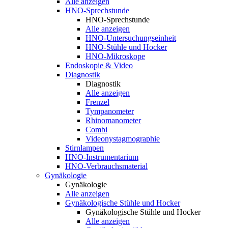
Alle anzeigen
HNO-Sprechstunde
HNO-Sprechstunde
Alle anzeigen
HNO-Untersuchungseinheit
HNO-Stühle und Hocker
HNO-Mikroskope
Endoskopie & Video
Diagnostik
Diagnostik
Alle anzeigen
Frenzel
Tympanometer
Rhinomanometer
Combi
Videonystagmographie
Stirnlampen
HNO-Instrumentarium
HNO-Verbrauchsmaterial
Gynäkologie
Gynäkologie
Alle anzeigen
Gynäkologische Stühle und Hocker
Gynäkologische Stühle und Hocker
Alle anzeigen