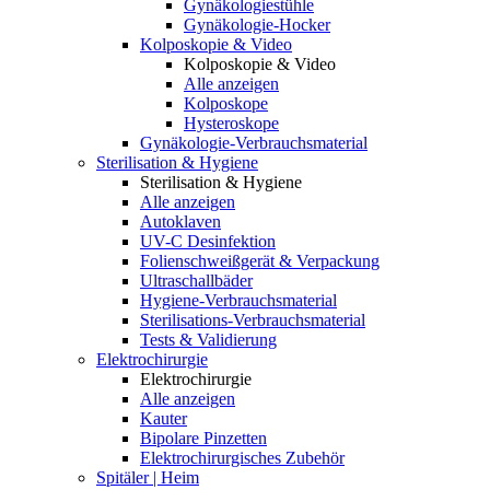
Gynäkologiestühle
Gynäkologie-Hocker
Kolposkopie & Video
Kolposkopie & Video
Alle anzeigen
Kolposkope
Hysteroskope
Gynäkologie-Verbrauchsmaterial
Sterilisation & Hygiene
Sterilisation & Hygiene
Alle anzeigen
Autoklaven
UV-C Desinfektion
Folienschweißgerät & Verpackung
Ultraschallbäder
Hygiene-Verbrauchsmaterial
Sterilisations-Verbrauchsmaterial
Tests & Validierung
Elektrochirurgie
Elektrochirurgie
Alle anzeigen
Kauter
Bipolare Pinzetten
Elektrochirurgisches Zubehör
Spitäler | Heim