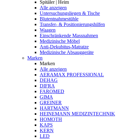
Spitäler | Heim
Alle anzeigen
Untersuchungsliegen & Tische
Blutentnahmestühle
Transfer- & Positionierungshilfen
Waagen
Einschränkende Massnahmen
Medizinische Möbel
Anti-Dekubitus-Matratze
Medizinische Absauggeräte
Marken
Marken
Alle anzeigen
AERAMAX PROFESSIONAL
DEHAG
DIFRA
FAROMED
GIMA
GREINER
HARTMANN
HEINEMANN MEDIZINTECHNIK
HOMOTH
KAPS
KERN
LED