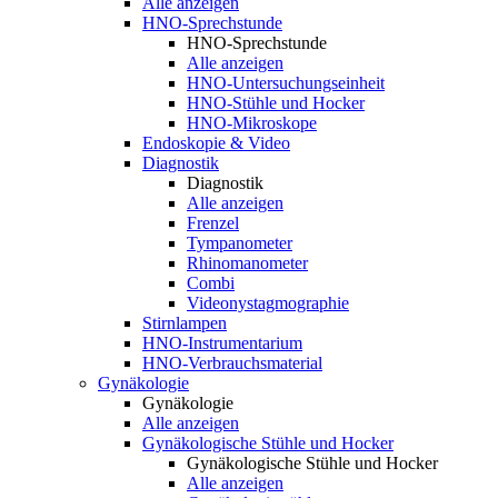
Alle anzeigen
HNO-Sprechstunde
HNO-Sprechstunde
Alle anzeigen
HNO-Untersuchungseinheit
HNO-Stühle und Hocker
HNO-Mikroskope
Endoskopie & Video
Diagnostik
Diagnostik
Alle anzeigen
Frenzel
Tympanometer
Rhinomanometer
Combi
Videonystagmographie
Stirnlampen
HNO-Instrumentarium
HNO-Verbrauchsmaterial
Gynäkologie
Gynäkologie
Alle anzeigen
Gynäkologische Stühle und Hocker
Gynäkologische Stühle und Hocker
Alle anzeigen