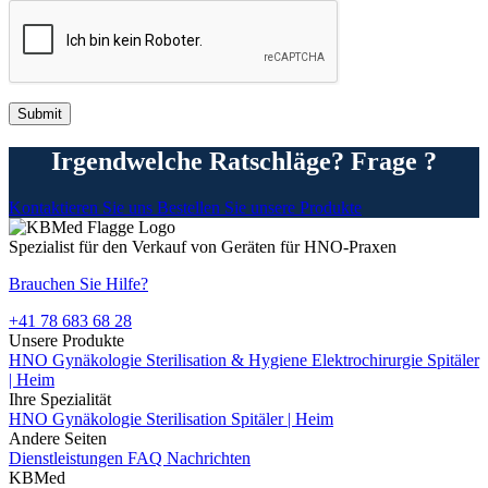
Irgendwelche Ratschläge? Frage ?
Kontaktieren Sie uns
Bestellen Sie unsere Produkte
Spezialist für den Verkauf von Geräten für HNO-Praxen
Brauchen Sie Hilfe?
+41 78 683 68 28
Unsere Produkte
HNO
Gynäkologie
Sterilisation & Hygiene
Elektrochirurgie
Spitäler
| Heim
Ihre Spezialität
HNO
Gynäkologie
Sterilisation
Spitäler | Heim
Andere Seiten
Dienstleistungen
FAQ
Nachrichten
KBMed