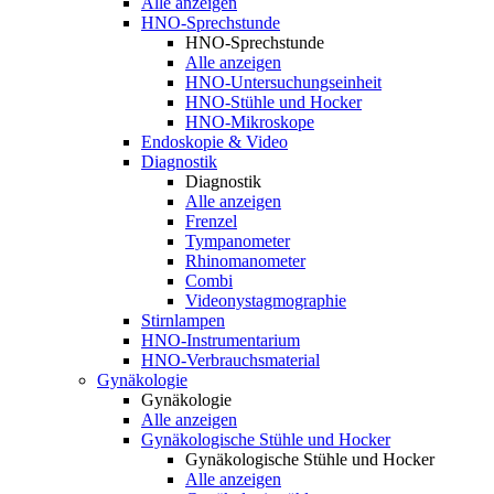
Alle anzeigen
HNO-Sprechstunde
HNO-Sprechstunde
Alle anzeigen
HNO-Untersuchungseinheit
HNO-Stühle und Hocker
HNO-Mikroskope
Endoskopie & Video
Diagnostik
Diagnostik
Alle anzeigen
Frenzel
Tympanometer
Rhinomanometer
Combi
Videonystagmographie
Stirnlampen
HNO-Instrumentarium
HNO-Verbrauchsmaterial
Gynäkologie
Gynäkologie
Alle anzeigen
Gynäkologische Stühle und Hocker
Gynäkologische Stühle und Hocker
Alle anzeigen