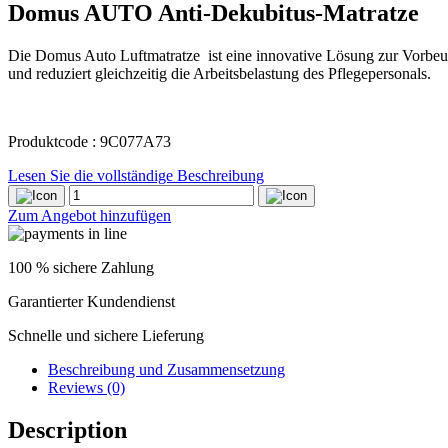
Domus AUTO Anti-Dekubitus-Matratze
Die Domus Auto Luftmatratze ist eine innovative Lösung zur Vorbe
und reduziert gleichzeitig die Arbeitsbelastung des Pflegepersonals.
Produktcode : 9C077A73
Lesen Sie die vollständige Beschreibung
Domus
AUTO
Zum Angebot hinzufügen
Anti-
Dekubitus-
Matratze
100 % sichere Zahlung
quantity
Garantierter Kundendienst
Schnelle und sichere Lieferung
Beschreibung und Zusammensetzung
Reviews (0)
Description