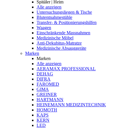
Spitäler | Heim
Alle anzeigen
Untersuchungsliegen & Tische
Blutentnahmestühle
Transfer- & Positionierungshilfen
Waagen
Einschränkende Massnahmen
Medizinische Möbel
Anti-Dekubitus-Matratze
Medizinische Absauggeräte
Marken
Marken
Alle anzeigen
AERAMAX PROFESSIONAL
DEHAG
DIFRA
FAROMED
GIMA
GREINER
HARTMANN
HEINEMANN MEDIZINTECHNIK
HOMOTH
KAPS
KERN
LED