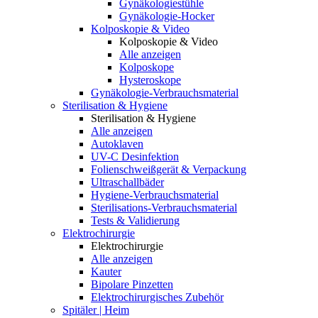
Gynäkologiestühle
Gynäkologie-Hocker
Kolposkopie & Video
Kolposkopie & Video
Alle anzeigen
Kolposkope
Hysteroskope
Gynäkologie-Verbrauchsmaterial
Sterilisation & Hygiene
Sterilisation & Hygiene
Alle anzeigen
Autoklaven
UV-C Desinfektion
Folienschweißgerät & Verpackung
Ultraschallbäder
Hygiene-Verbrauchsmaterial
Sterilisations-Verbrauchsmaterial
Tests & Validierung
Elektrochirurgie
Elektrochirurgie
Alle anzeigen
Kauter
Bipolare Pinzetten
Elektrochirurgisches Zubehör
Spitäler | Heim