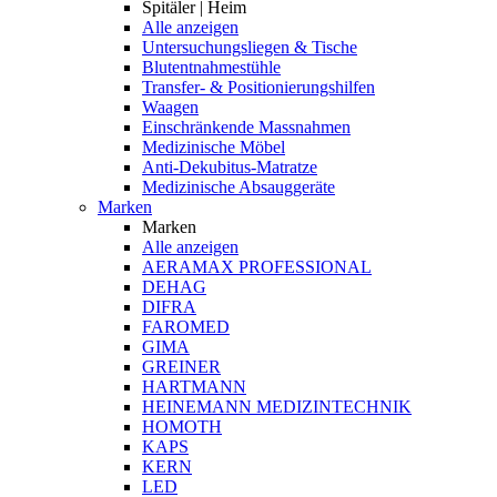
Spitäler | Heim
Alle anzeigen
Untersuchungsliegen & Tische
Blutentnahmestühle
Transfer- & Positionierungshilfen
Waagen
Einschränkende Massnahmen
Medizinische Möbel
Anti-Dekubitus-Matratze
Medizinische Absauggeräte
Marken
Marken
Alle anzeigen
AERAMAX PROFESSIONAL
DEHAG
DIFRA
FAROMED
GIMA
GREINER
HARTMANN
HEINEMANN MEDIZINTECHNIK
HOMOTH
KAPS
KERN
LED