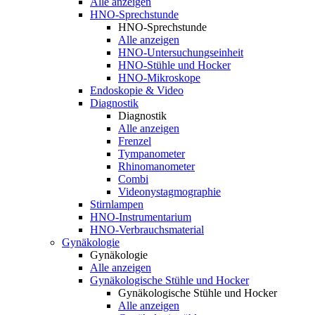
Alle anzeigen
HNO-Sprechstunde
HNO-Sprechstunde
Alle anzeigen
HNO-Untersuchungseinheit
HNO-Stühle und Hocker
HNO-Mikroskope
Endoskopie & Video
Diagnostik
Diagnostik
Alle anzeigen
Frenzel
Tympanometer
Rhinomanometer
Combi
Videonystagmographie
Stirnlampen
HNO-Instrumentarium
HNO-Verbrauchsmaterial
Gynäkologie
Gynäkologie
Alle anzeigen
Gynäkologische Stühle und Hocker
Gynäkologische Stühle und Hocker
Alle anzeigen