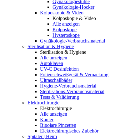
Gynäkologiestühle
Gynäkologie-Hocker
Kolposkopie & Video
Kolposkopie & Video
Alle anzeigen
Kolposkope
Hysteroskope
Gynäkologie-Verbrauchsmaterial
Sterilisation & Hygiene
Sterilisation & Hygiene
Alle anzeigen
Autoklaven
UV-C Desinfektion
Folienschweißgerät & Verpackung
Ultraschallbäder
Hygiene-Verbrauchsmaterial
Sterilisations-Verbrauchsmaterial
Tests & Validierung
Elektrochirurgie
Elektrochirurgie
Alle anzeigen
Kauter
Bipolare Pinzetten
Elektrochirurgisches Zubehör
Spitäler | Heim