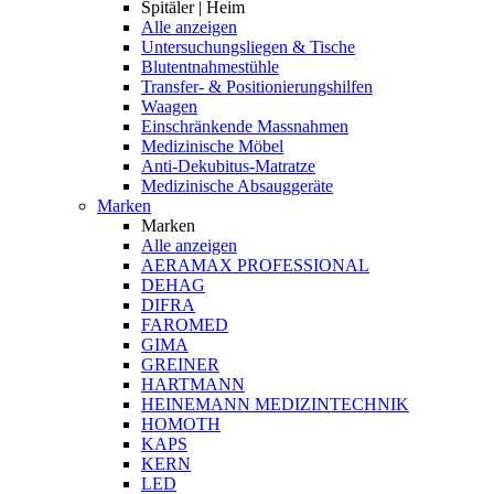
Spitäler | Heim
Alle anzeigen
Untersuchungsliegen & Tische
Blutentnahmestühle
Transfer- & Positionierungshilfen
Waagen
Einschränkende Massnahmen
Medizinische Möbel
Anti-Dekubitus-Matratze
Medizinische Absauggeräte
Marken
Marken
Alle anzeigen
AERAMAX PROFESSIONAL
DEHAG
DIFRA
FAROMED
GIMA
GREINER
HARTMANN
HEINEMANN MEDIZINTECHNIK
HOMOTH
KAPS
KERN
LED