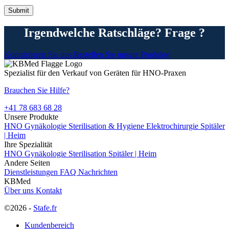
Irgendwelche Ratschläge? Frage ?
Kontaktieren Sie uns
Bestellen Sie unsere Produkte
Spezialist für den Verkauf von Geräten für HNO-Praxen
Brauchen Sie Hilfe?
+41 78 683 68 28
Unsere Produkte
HNO
Gynäkologie
Sterilisation & Hygiene
Elektrochirurgie
Spitäler
| Heim
Ihre Spezialität
HNO
Gynäkologie
Sterilisation
Spitäler | Heim
Andere Seiten
Dienstleistungen
FAQ
Nachrichten
KBMed
Über uns
Kontakt
©2026 -
Stafe.fr
Kundenbereich