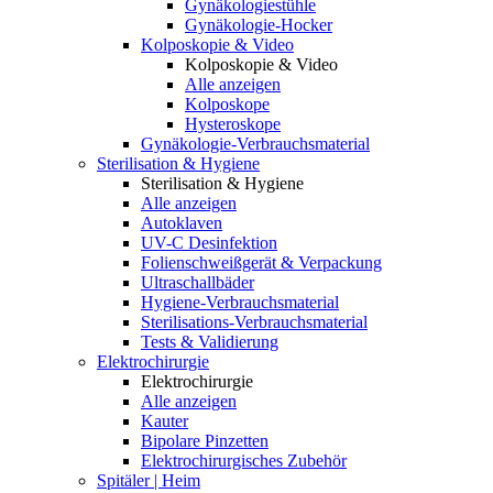
Gynäkologiestühle
Gynäkologie-Hocker
Kolposkopie & Video
Kolposkopie & Video
Alle anzeigen
Kolposkope
Hysteroskope
Gynäkologie-Verbrauchsmaterial
Sterilisation & Hygiene
Sterilisation & Hygiene
Alle anzeigen
Autoklaven
UV-C Desinfektion
Folienschweißgerät & Verpackung
Ultraschallbäder
Hygiene-Verbrauchsmaterial
Sterilisations-Verbrauchsmaterial
Tests & Validierung
Elektrochirurgie
Elektrochirurgie
Alle anzeigen
Kauter
Bipolare Pinzetten
Elektrochirurgisches Zubehör
Spitäler | Heim