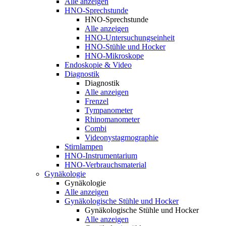
Alle anzeigen
HNO-Sprechstunde
HNO-Sprechstunde
Alle anzeigen
HNO-Untersuchungseinheit
HNO-Stühle und Hocker
HNO-Mikroskope
Endoskopie & Video
Diagnostik
Diagnostik
Alle anzeigen
Frenzel
Tympanometer
Rhinomanometer
Combi
Videonystagmographie
Stirnlampen
HNO-Instrumentarium
HNO-Verbrauchsmaterial
Gynäkologie
Gynäkologie
Alle anzeigen
Gynäkologische Stühle und Hocker
Gynäkologische Stühle und Hocker
Alle anzeigen