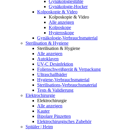
Gynäkologiestühle
Gynäkologie-Hocker
Kolposkopie & Video
Kolposkopie & Video
Alle anzeigen
Kolposkope
Hysteroskope
Gynäkologie-Verbrauchsmaterial
Sterilisation & Hygiene
Sterilisation & Hygiene
Alle anzeigen
Autoklaven
UV-C Desinfektion
Folienschweißgerät & Verpackung
Ultraschallbäder
Hygiene-Verbrauchsmaterial
Sterilisations-Verbrauchsmaterial
Tests & Validierung
Elektrochirurgie
Elektrochirurgie
Alle anzeigen
Kauter
Bipolare Pinzetten
Elektrochirurgisches Zubehör
Spitäler | Heim