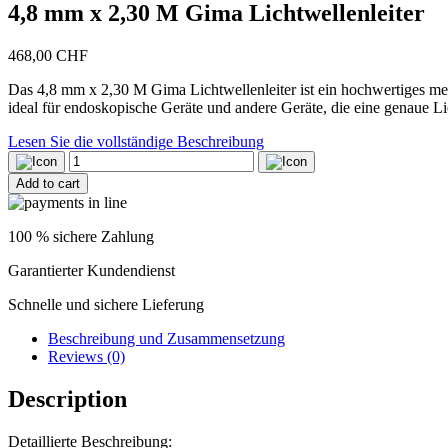
4,8 mm x 2,30 M Gima Lichtwellenleiter
468,00
CHF
Das 4,8 mm x 2,30 M Gima Lichtwellenleiter ist ein hochwertiges mediz
ideal für endoskopische Geräte und andere Geräte, die eine genaue Li
Lesen Sie die vollständige Beschreibung
4,8
mm
Add to cart
x
2,30
M
100 % sichere Zahlung
Gima
Lichtwellenleiter
Garantierter Kundendienst
quantity
Schnelle und sichere Lieferung
Beschreibung und Zusammensetzung
Reviews (0)
Description
Detaillierte Beschreibung: