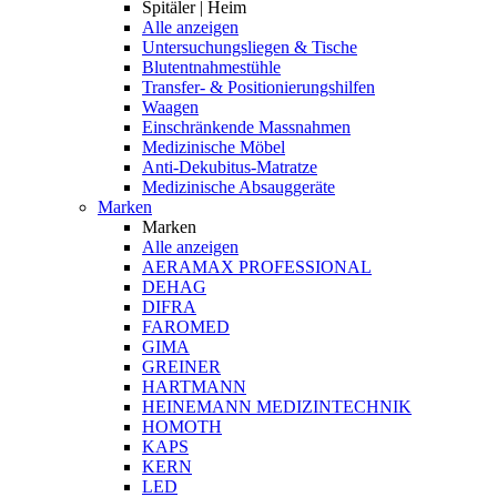
Spitäler | Heim
Alle anzeigen
Untersuchungsliegen & Tische
Blutentnahmestühle
Transfer- & Positionierungshilfen
Waagen
Einschränkende Massnahmen
Medizinische Möbel
Anti-Dekubitus-Matratze
Medizinische Absauggeräte
Marken
Marken
Alle anzeigen
AERAMAX PROFESSIONAL
DEHAG
DIFRA
FAROMED
GIMA
GREINER
HARTMANN
HEINEMANN MEDIZINTECHNIK
HOMOTH
KAPS
KERN
LED