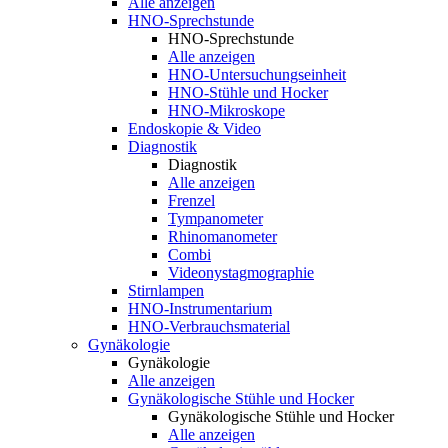
Alle anzeigen
HNO-Sprechstunde
HNO-Sprechstunde
Alle anzeigen
HNO-Untersuchungseinheit
HNO-Stühle und Hocker
HNO-Mikroskope
Endoskopie & Video
Diagnostik
Diagnostik
Alle anzeigen
Frenzel
Tympanometer
Rhinomanometer
Combi
Videonystagmographie
Stirnlampen
HNO-Instrumentarium
HNO-Verbrauchsmaterial
Gynäkologie
Gynäkologie
Alle anzeigen
Gynäkologische Stühle und Hocker
Gynäkologische Stühle und Hocker
Alle anzeigen