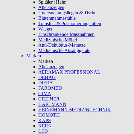
Spitäler | Heim
Alle anzeigen
Untersuchungsliegen & Tische
Blutentnahmestühle
Transfer- & Positionierungshilfen
Waagen
Einschränkende Massnahmen
Medizinische Möbel
Anti-Dekubitus-Matratze
Medizinische Absauggeräte
Marken
Marken
Alle anzeigen
AERAMAX PROFESSIONAL
DEHAG
DIFRA
FAROMED
GIMA
GREINER
HARTMANN
HEINEMANN MEDIZINTECHNIK
HOMOTH
KAPS
KERN
LED