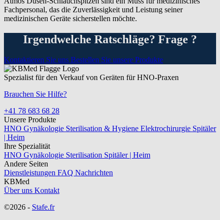
Atmos Düsen-Schlauchspitzen sind ein Muss für medizinisches
Fachpersonal, das die Zuverlässigkeit und Leistung seiner
medizinischen Geräte sicherstellen möchte.
Irgendwelche Ratschläge? Frage ?
Kontaktieren Sie uns
Bestellen Sie unsere Produkte
Spezialist für den Verkauf von Geräten für HNO-Praxen
Brauchen Sie Hilfe?
+41 78 683 68 28
Unsere Produkte
HNO
Gynäkologie
Sterilisation & Hygiene
Elektrochirurgie
Spitäler
| Heim
Ihre Spezialität
HNO
Gynäkologie
Sterilisation
Spitäler | Heim
Andere Seiten
Dienstleistungen
FAQ
Nachrichten
KBMed
Über uns
Kontakt
©2026 -
Stafe.fr