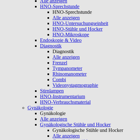
Alle anzeigen
HNO-Sprechstunde
HNO-Sprechstunde
Alle anzeigen
HNO-Untersuchungseinheit
HNO-Stühle und Hocker
HNO-Mikroskope
Endoskopie & Video
Diagnostik
Diagnostik
Alle anzeigen
Frenzel
Tympanometer
Rhinomanometer
Combi
Videonystagmographie
Stirnlampen
HNO-Instrumentarium
HNO-Verbrauchsmaterial
Gynäkologie
Gynäkologie
Alle anzeigen
Gynäkologische Stühle und Hocker
Gynäkologische Stühle und Hocker
Alle anzeigen