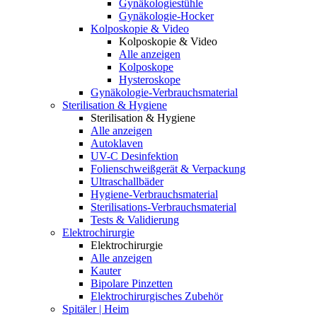
Gynäkologiestühle
Gynäkologie-Hocker
Kolposkopie & Video
Kolposkopie & Video
Alle anzeigen
Kolposkope
Hysteroskope
Gynäkologie-Verbrauchsmaterial
Sterilisation & Hygiene
Sterilisation & Hygiene
Alle anzeigen
Autoklaven
UV-C Desinfektion
Folienschweißgerät & Verpackung
Ultraschallbäder
Hygiene-Verbrauchsmaterial
Sterilisations-Verbrauchsmaterial
Tests & Validierung
Elektrochirurgie
Elektrochirurgie
Alle anzeigen
Kauter
Bipolare Pinzetten
Elektrochirurgisches Zubehör
Spitäler | Heim