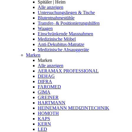
Spitäler | Heim
Alle anzeigen
Untersuchungsliegen & Tische
Blutentnahmestühle
Transfer- & Positionierungshilfen
Waagen
Einschränkende Massnahmen
Medizinische Möbel
Anti-Dekubitus-Matratze
Medizinische Absauggeräte
Marken
Marken
Alle anzeigen
AERAMAX PROFESSIONAL
DEHAG
DIFRA
FAROMED
GIMA
GREINER
HARTMANN
HEINEMANN MEDIZINTECHNIK
HOMOTH
KAPS
KERN
LED