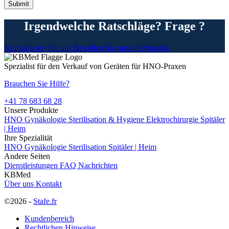
Irgendwelche Ratschläge? Frage ?
Kontaktieren Sie uns
Bestellen Sie unsere Produkte
Spezialist für den Verkauf von Geräten für HNO-Praxen
Brauchen Sie Hilfe?
+41 78 683 68 28
Unsere Produkte
HNO
Gynäkologie
Sterilisation & Hygiene
Elektrochirurgie
Spitäler
| Heim
Ihre Spezialität
HNO
Gynäkologie
Sterilisation
Spitäler | Heim
Andere Seiten
Dienstleistungen
FAQ
Nachrichten
KBMed
Über uns
Kontakt
©2026 -
Stafe.fr
Kundenbereich
Rechtlichen Hinweise