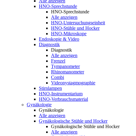
Alle anzeigen
HNO-Sprechstunde
HNO-Sprechstunde
Alle anzeigen
HNO-Untersuchungseinheit
HNO-Stühle und Hocker
HNO-Mikroskope
Endoskopie & Video
Diagnostik
Diagnostik
Alle anzeigen
Frenzel
Tympanometer
Rhinomanometer
Combi
Videonystagmographie
Stirnlampen
HNO-Instrumentarium
HNO-Verbrauchsmaterial
Gynäkologie
Gynäkologie
Alle anzeigen
Gynäkologische Stühle und Hocker
Gynäkologische Stühle und Hocker
Alle anzeigen