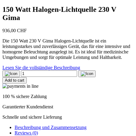
150 Watt Halogen-Lichtquelle 230 V
Gima
936,00
CHF
Die 150 Watt 230 V Gima Halogen-Lichtquelle ist ein
leistungsstarkes und zuverlässiges Gerät, das für eine intensive und
homogene Beleuchtung ausgelegt ist. Es ist ideal für medizinische
Umgebungen und sorgt für optimale Leistung und Haltbarkeit.
Lesen Sie die vollständige Beschreibung
150
Watt
Add to cart
Halogen-
Lichtquelle
230
100 % sichere Zahlung
V
Gima
Garantierter Kundendienst
quantity
Schnelle und sichere Lieferung
Beschreibung und Zusammensetzung
Reviews (0)