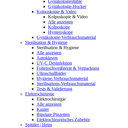
Gynäkologiestühle
Gynäkologie-Hocker
Kolposkopie & Video
Kolposkopie & Video
Alle anzeigen
Kolposkope
Hysteroskope
Gynäkologie-Verbrauchsmaterial
Sterilisation & Hygiene
Sterilisation & Hygiene
Alle anzeigen
Autoklaven
UV-C Desinfektion
Folienschweißgerät & Verpackung
Ultraschallbäder
Hygiene-Verbrauchsmaterial
Sterilisations-Verbrauchsmaterial
Tests & Validierung
Elektrochirurgie
Elektrochirurgie
Alle anzeigen
Kauter
Bipolare Pinzetten
Elektrochirurgisches Zubehör
Spitäler | Heim