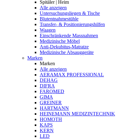
Spitäler | Heim
Alle anzeigen
Untersuchungsliegen & Tische
Blutentnahmestühle
Transfer- & Positionierungshilfen
Waagen
Einschränkende Massnahmen
Medizinische Möbel
Anti-Dekubitus-Matratze
Medizinische Absauggeräte
Marken
Marken
Alle anzeigen
AERAMAX PROFESSIONAL
DEHAG
DIFRA
FAROMED
GIMA
GREINER
HARTMANN
HEINEMANN MEDIZINTECHNIK
HOMOTH
KAPS
KERN
LED