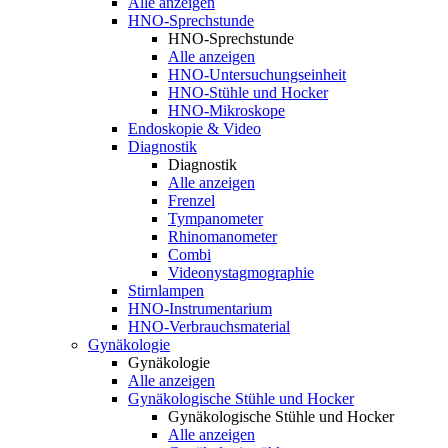
Alle anzeigen
HNO-Sprechstunde
HNO-Sprechstunde
Alle anzeigen
HNO-Untersuchungseinheit
HNO-Stühle und Hocker
HNO-Mikroskope
Endoskopie & Video
Diagnostik
Diagnostik
Alle anzeigen
Frenzel
Tympanometer
Rhinomanometer
Combi
Videonystagmographie
Stirnlampen
HNO-Instrumentarium
HNO-Verbrauchsmaterial
Gynäkologie
Gynäkologie
Alle anzeigen
Gynäkologische Stühle und Hocker
Gynäkologische Stühle und Hocker
Alle anzeigen