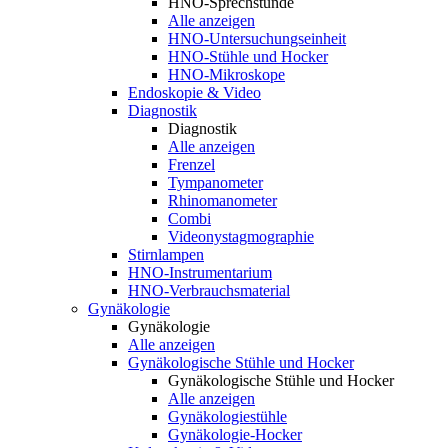
HNO-Sprechstunde
Alle anzeigen
HNO-Untersuchungseinheit
HNO-Stühle und Hocker
HNO-Mikroskope
Endoskopie & Video
Diagnostik
Diagnostik
Alle anzeigen
Frenzel
Tympanometer
Rhinomanometer
Combi
Videonystagmographie
Stirnlampen
HNO-Instrumentarium
HNO-Verbrauchsmaterial
Gynäkologie
Gynäkologie
Alle anzeigen
Gynäkologische Stühle und Hocker
Gynäkologische Stühle und Hocker
Alle anzeigen
Gynäkologiestühle
Gynäkologie-Hocker