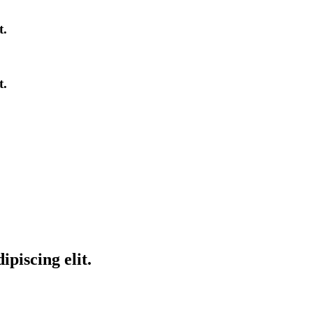
t.
t.
piscing elit.