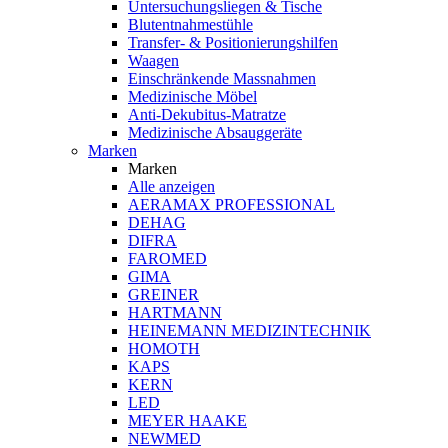
Untersuchungsliegen & Tische
Blutentnahmestühle
Transfer- & Positionierungshilfen
Waagen
Einschränkende Massnahmen
Medizinische Möbel
Anti-Dekubitus-Matratze
Medizinische Absauggeräte
Marken
Marken
Alle anzeigen
AERAMAX PROFESSIONAL
DEHAG
DIFRA
FAROMED
GIMA
GREINER
HARTMANN
HEINEMANN MEDIZINTECHNIK
HOMOTH
KAPS
KERN
LED
MEYER HAAKE
NEWMED