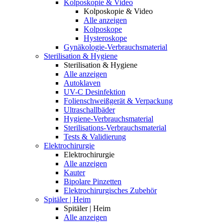
Kolposkopie & Video
Kolposkopie & Video
Alle anzeigen
Kolposkope
Hysteroskope
Gynäkologie-Verbrauchsmaterial
Sterilisation & Hygiene
Sterilisation & Hygiene
Alle anzeigen
Autoklaven
UV-C Desinfektion
Folienschweißgerät & Verpackung
Ultraschallbäder
Hygiene-Verbrauchsmaterial
Sterilisations-Verbrauchsmaterial
Tests & Validierung
Elektrochirurgie
Elektrochirurgie
Alle anzeigen
Kauter
Bipolare Pinzetten
Elektrochirurgisches Zubehör
Spitäler | Heim
Spitäler | Heim
Alle anzeigen