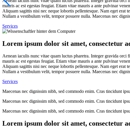
Aenean iaculis nunc vitae quam luctus pharetra. Integer gravida orci fi
mauris ac est egestas feugiat. Etiam vitae mauris a ante pulvinar venen
Aliquam sagittis nisi nec neque lobortis pellentesque. Nam eget erat t
Nullam a vestibulum velit, tempor posuere nulla. Maecenas nec dignis
Services
Lorem ipsum dolor sit amet, consectetur adi
Aenean iaculis nunc vitae quam luctus pharetra. Integer gravida orci fi
mauris ac est egestas feugiat. Etiam vitae mauris a ante pulvinar venen
Aliquam sagittis nisi nec neque lobortis pellentesque. Nam eget erat t
Nullam a vestibulum velit, tempor posuere nulla. Maecenas nec dignis
Services
Maecenas nec dignissim nibh, sed commodo enim. Cras tincidunt ipsum 
Maecenas nec dignissim nibh, sed commodo enim. Cras tincidunt ipsum 
Maecenas nec dignissim nibh, sed commodo enim. Cras tincidunt ipsum 
Lorem ipsum dolor sit amet, consectetur adi