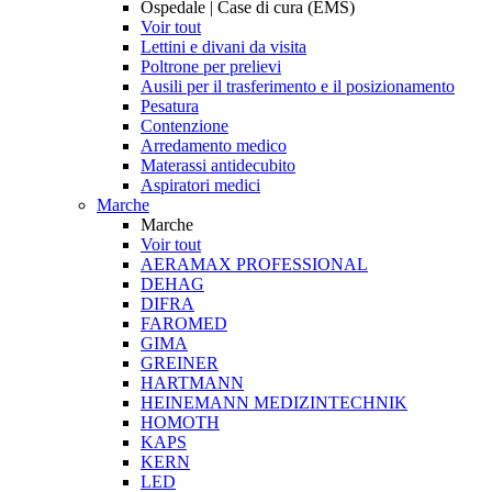
Ospedale | Case di cura (EMS)
Voir tout
Lettini e divani da visita
Poltrone per prelievi
Ausili per il trasferimento e il posizionamento
Pesatura
Contenzione
Arredamento medico
Materassi antidecubito
Aspiratori medici
Marche
Marche
Voir tout
AERAMAX PROFESSIONAL
DEHAG
DIFRA
FAROMED
GIMA
GREINER
HARTMANN
HEINEMANN MEDIZINTECHNIK
HOMOTH
KAPS
KERN
LED