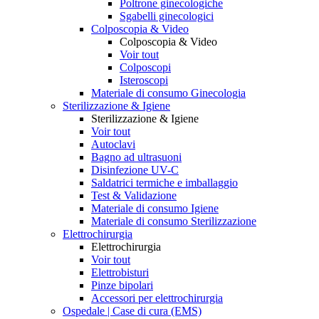
Poltrone ginecologiche
Sgabelli ginecologici
Colposcopia & Video
Colposcopia & Video
Voir tout
Colposcopi
Isteroscopi
Materiale di consumo Ginecologia
Sterilizzazione & Igiene
Sterilizzazione & Igiene
Voir tout
Autoclavi
Bagno ad ultrasuoni
Disinfezione UV-C
Saldatrici termiche e imballaggio
Test & Validazione
Materiale di consumo Igiene
Materiale di consumo Sterilizzazione
Elettrochirurgia
Elettrochirurgia
Voir tout
Elettrobisturi
Pinze bipolari
Accessori per elettrochirurgia
Ospedale | Case di cura (EMS)