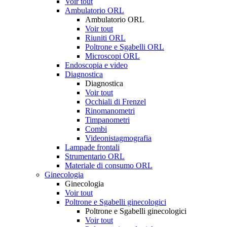
Voir tout
Ambulatorio ORL
Ambulatorio ORL
Voir tout
Riuniti ORL
Poltrone e Sgabelli ORL
Microscopi ORL
Endoscopia e video
Diagnostica
Diagnostica
Voir tout
Occhiali di Frenzel
Rinomanometri
Timpanometri
Combi
Videonistagmografia
Lampade frontali
Strumentario ORL
Materiale di consumo ORL
Ginecologia
Ginecologia
Voir tout
Poltrone e Sgabelli ginecologici
Poltrone e Sgabelli ginecologici
Voir tout