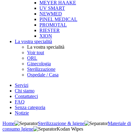
MEYER HAAKE
UV SMART
NEWMED
PINEL MEDICAL
PROMOTAL
RIESTER
XION
La vostra specialità
La vostra specialità
Voir tout
ORL
Ginecologia
Sterilizzazione
Ospedale / Casa
Servizi
Chi siamo
Contattateci
FAQ
Senza categoria
Notizie
Home
Sterilizzazione & Igiene
Materiale di
consumo Igiene
Kodan Wipes