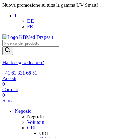
Nuova promozione su tutta la gamma UV Smart!
IT
DE
FR
Products
search
Hai bisogno di aiuto?
+41 61 331 68 51
Accedi
0
Carrello
0
Stima
Negozio
Negozio
Voir tout
ORL
ORL