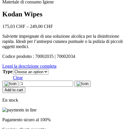
Materiale di consumo Igiene
Kodan Wipes
Price
175,03
CHF
–
249,00
CHF
range:
Salviette impregnate di una soluzione alcolica per la disinfezione
175,03 CHF
rapida. Ideali per l’antisepsi cutanea puntuale o la pulizia di piccoli
through
oggetti medici.
249,00 CHF
Codice prodotto : 70002035 | 70002034
Leggi la descrizione completa
Type
Clear
Kodan
Wipes
Add to cart
quantity
En stock
Pagamento sicuro al 100%