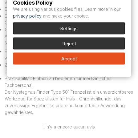
Cookies Policy
vestibulärer Störungen.
We are using various cookies files. Learn more in our
Design: Entwickelt nach der Arbeit von Professor Frenzel.
privacy policy
and make your choice.
Ergonomie: Komfortables Design, geeignet für längeren
Gebrauch.
Settings
Genauigkeit: Klare und detaillierte Beobachtung von
Augenbewegungen.
Nützt:
Reject
Einfachere Diagnose: Ermöglicht eine genaue Analyse
vestibulärer Störungen.
Accept
Zuverlässigkeit: Robustes Design, das für medizinische
Umgebungen geeignet ist.
Praktikabilität: Einfach zu bedienen für medizinisches
Fachpersonal.
Der Nystagmus Finder Type 501 Frenzel ist ein unverzichtbares
Werkzeug für Spezialisten für Hals-, Ohrenheilkunde, das
zuverlässige Ergebnisse und eine komfortable Anwendung
gewährleistet.
Il n’y a encore aucun avis