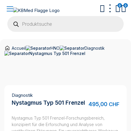
0
0
Products
search
Accueil
HNO
Diagnostik
Nystagmus Typ 501 Frenzel
Diagnostik
Nystagmus Typ 501 Frenzel
495,00
CHF
Nystagmus Typ 501 Frenzel-Forschungsbereich,
konzipiert für die Erforschung und Analyse von
vestibulären Störungen. Ein unverzichtbares Werkzeug